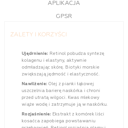
APLIKACJA
GPSR
ZALETY I KORZYŚCI
Ujędrnienie:
Retinol pobudza syntezę
kolagenu i elastyny, aktywnie
odmładzając skórę. Biotyki morskie
zwiększają jędrność i elastyczność.
Nawilżenie:
Olej z pianki łąkowej
uszczelnia barierę naskórka i chroni
przed utratą wilgoci. Kwas mlekowy
wiąże wodę i zatrzymuje ją w naskórku.
Rozjaśnienie:
Ekstrakt z komórek liści
kosaćca zapobiega powstawaniu
przebarwień. Retinol rozjaśnia plamy i