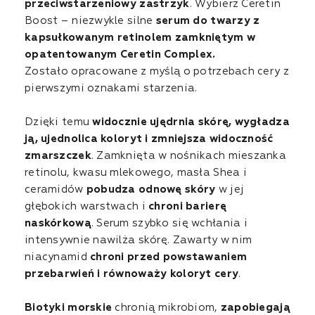
przeciwstarzeniowy zastrzyk
. Wybierz Ceretin
Boost – niezwykle silne
serum do twarzy z
kapsułkowanym retinolem zamkniętym w
opatentowanym
Ceretin Complex
.
Zostało opracowane z myślą o potrzebach cery z
pierwszymi oznakami starzenia.
Dzięki temu
widocznie ujędrnia skórę, wygładza
ją, ujednolica koloryt i zmniejsza widoczność
zmarszczek
. Zamknięta w nośnikach mieszanka
retinolu, kwasu mlekowego, masła Shea i
ceramidów
pobudza odnowę skóry
w jej
głębokich warstwach i
chroni barierę
naskórkową
. Serum szybko się wchłania i
intensywnie nawilża skórę. Zawarty w nim
niacynamid
chroni przed powstawaniem
przebarwień i równoważy koloryt cery
.
Biotyki morskie
chronią mikrobiom,
zapobiegają