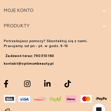
keyboard_arrow_down
MOJE KONTO
keyboard_arrow_down
PRODUKTY
Potrzebujesz pomocy? Skontaktuj się z nami.
Pracujemy od pn.- pt. w godz. 9-16
Zadzwoń teraz: 790 310 160
kontakt@optimumbeauty.pl