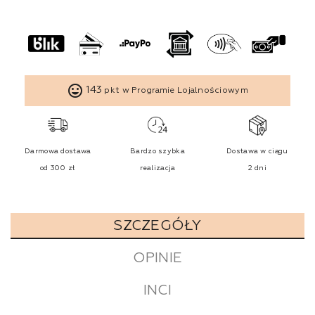
tag_faces
143
pkt w Programie Lojalnościowym
Darmowa dostawa
Bardzo szybka
Dostawa w ciągu
od 300 zł
realizacja
2 dni
SZCZEGÓŁY
OPINIE
INCI