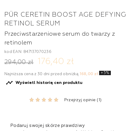
PÜR CERETIN BOOST AGE DEFYING
RETINOL SERUM
Przeciwstarzeniowe serum do twarzy z
retinolem
kod EAN: 847137070236
176,40 zł
294,00 zł
+5%
Najniższa cena z 30 dni przed obniżką
168,00 zł

Wyświetl historię cen produktu
Przejrzyj opinie (1)
Podaruj swojej skórze prawdziwy