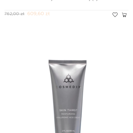
609,60 zł
762,00 zł