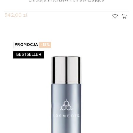
Emulsja intensywnie nawilżająca
542,00 zł
PROMOCJA
-15%
BESTSELLER