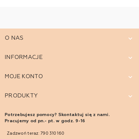
keyboard_arrow_down
O NAS
keyboard_arrow_down
INFORMACJE
keyboard_arrow_down
MOJE KONTO
keyboard_arrow_down
PRODUKTY
Potrzebujesz pomocy? Skontaktuj się z nami.
Pracujemy od pn.- pt. w godz. 9-16
Zadzwoń teraz: 790 310 160