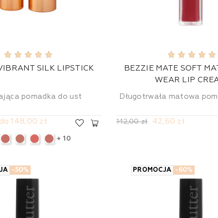
VIBRANT SILK LIPSTICK
BEZZIE MATE SOFT MA
WEAR LIP CRE
ająca pomadka do ust
Długotrwała matowa pom
 do 148,00 zł
42,60 zł
142,00 zł
+ 10
JA
-50%
PROMOCJA
-60%