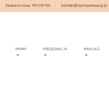
Zadzwoń teraz: 790 310 160
kontakt@optimumbeauty.pl
MARKI
PIELĘGNACJA
MAKIJAŻ