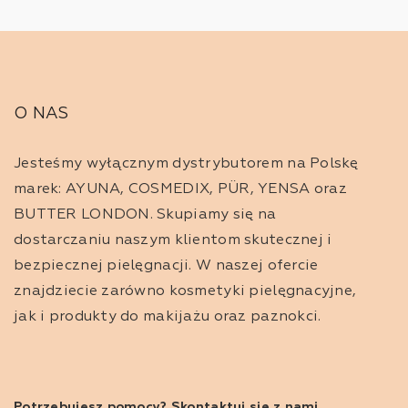
do twojego 
Wysoka j
O NAS
Nasza ofert
bezpieczne 
klasycznej c
Jesteśmy wyłącznym dystrybutorem na Polskę
marek: AYUNA, COSMEDIX, PÜR, YENSA oraz
Różnorod
BUTTER LONDON. Skupiamy się na
dostarczaniu naszym klientom skutecznej i
Pomadki w 
bezpiecznej pielęgnacji. W naszej ofercie
są bardzo k
znajdziecie zarówno kosmetyki pielęgnacyjne,
Pomadki w 
jak i produkty do makijażu oraz paznokci.
matowego lu
Pomadki k
wykończenie
Potrzebujesz pomocy? Skontaktuj się z nami.