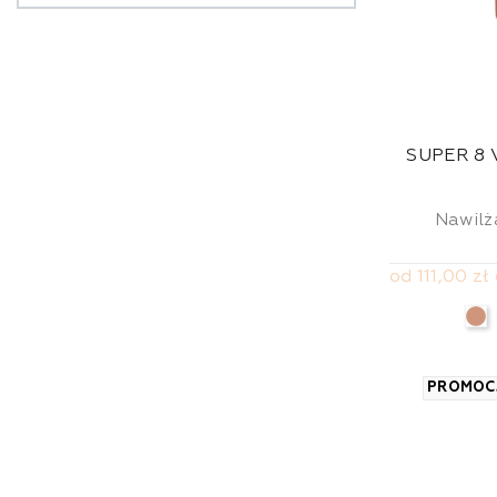
SUPER 8 
Nawilż
od 111,00 zł
PROMOC