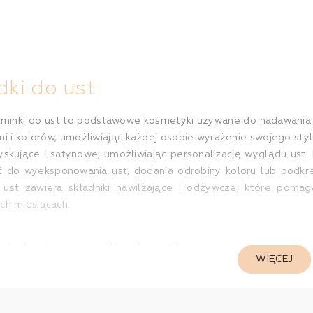
ki do ust
zminki do ust to podstawowe kosmetyki używane do nadawania 
i i kolorów, umożliwiając każdej osobie wyrażenie swojego stylu
yskujące i satynowe, umożliwiając personalizację wyglądu ust.
 do wyeksponowania ust, dodania odrobiny koloru lub podkre
ust zawiera składniki nawilżające i odżywcze, które pomaga
ch miesiącach.
ać idealną pomadkę do ust?
WIĘCEJ
ki czy szminki do ust jest bardzo osobisty i zależy od kilku c
kać. Jeśli szukasz subtelnej poprawy wyglądu ust, możesz wybr
 chcesz stworzyć wyrazisty look, wybierz bardziej nasycone k