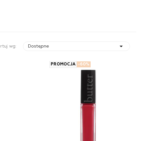

rtuj wg:
Dostępne
PROMOCJA
-60%