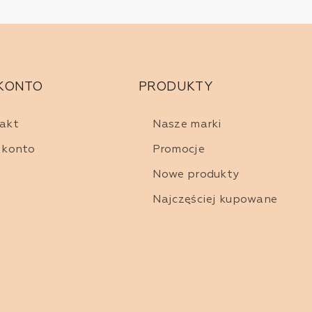
tów, gwarantujących wysoką jakość produktów. Składniki są
 KONTO
PRODUKTY
ensywny i długotrwały kolor. Bez względu na to, czy szukasz
dziesz coś dla siebie.
akt
Nasze marki
 konto
Promocje
Nowe produkty
. Są łatwe w aplikacji, a dzięki swojej kremowej konsystencji
Najczęściej kupowane
nowej, jak i matowej.
intensywności koloru. Większość płynnych pomadek schnie do
b szukających produktu, który przetrwa cały dzień.
em ust. Ich formuła jest lekka i niezwykle komfortowa, a