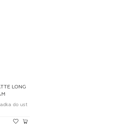
ATTE LONG
AM
adka do ust