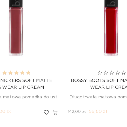
KNICKERS SOFT MATTE
BOSSY BOOTS SOFT M
 WEAR LIP CREAM
WEAR LIP CRE
a matowa pomadka do ust
Długotrwała matowa pom
,00 zł
56,80 zł
142,00 zł