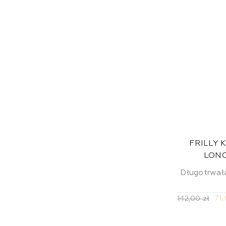
FRILLY 
LONG
Długotrwał
71
142,00 zł