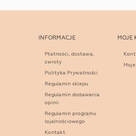
typu urody.
akość dla Twoich ust
a obejmuje pomadki i szminki do ust od renomowanych producen
INFORMACJE
MOJE
dla skóry i nie powodują podrażnień, a przy tym zapewniają int
zerwonej pomadki, delikatnej nude, czy wyrazistego fioletu, znaj
Płatności, dostawa,
Kont
zwroty
Moje
ność formuł pomadek do ust
Polityka Prywatności
sztyfcie
to klasyczne rozwiązanie, które łączy kolor z lekkością
Regulamin sklepu
omfortowe. Występują zarówno w wersji lekko połyskującej, saty
Regulamin dodawania
opinii
płynie
zyskały na popularności dzięki swojej długotrwałości i 
b satynowego wykończenia, co sprawia, że są doskonałe dla osó
Regulamin programu
lojalnościowego
remowe
zapewniają jednolite krycie z jednoczesnym nawilżeni
 często ma delikatny połysk, dodając ustom zdrowego blasku.
Kontakt