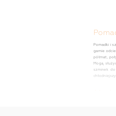
Pomad
Pomadki i s
gamie odcien
półmat, poł
Mogą służyć
szminek do 
chłodniejszy
Jak wybr
Wybór pomad
chcesz uzys
ust. Jeżeli