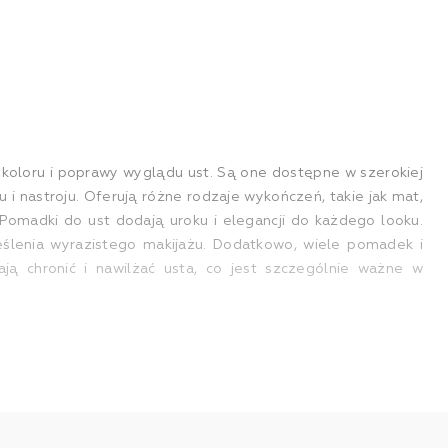
koloru i poprawy wyglądu ust. Są one dostępne w szerokiej
 i nastroju. Oferują różne rodzaje wykończeń, takie jak mat,
 Pomadki do ust dodają uroku i elegancji do każdego looku.
ślenia wyrazistego makijażu. Dodatkowo, wiele pomadek i
ją chronić i nawilżać usta, co jest szczególnie ważne w
zynników. Przede wszystkim, powinnaś zdecydować, jaki efekt
ać pomadkę w odcieniu bliskim naturalnemu kolorowi Twoich
olory. Pamiętaj również o odpowiednim dopasowaniu pomadki