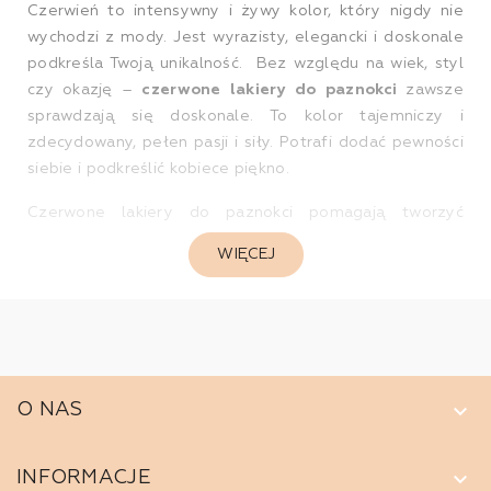
Czerwień to intensywny i żywy kolor, który nigdy nie
wychodzi z mody. Jest wyrazisty, elegancki i doskonale
podkreśla Twoją unikalność. Bez względu na wiek, styl
czy okazję –
czerwone lakiery do paznokci
zawsze
sprawdzają się doskonale. To kolor tajemniczy i
zdecydowany, pełen pasji i siły. Potrafi dodać pewności
siebie i podkreślić kobiece piękno.
Czerwone lakiery do paznokci pomagają tworzyć
efektowne stylizacje, które przyciągają wzrok i
WIĘCEJ
podkreślają Twoją osobowość. Kosmetyki te są
jednocześnie niezwykle uniwersalne. Idealnie
komponuje się zarówno z codzienną, biznesową, jak i
wieczorową stylizacją.
Lakiery do paznokci czerwone –
keyboard_arrow_down
O NAS
połączenie trwałości i odżywczego
działania
keyboard_arrow_down
INFORMACJE