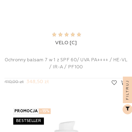
VELO [C]
Ochronny balsam 7 w 1 z SPF 60/ UVA PA++++ / HE-VL
/ IR-A / PF100
348,50 zł
FILTRUJ
410,00 zł
PROMOCJA
-15%
BESTSELLER