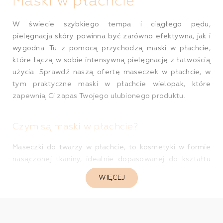
Maski w płachcie
W świecie szybkiego tempa i ciągłego pędu,
pielęgnacja skóry powinna być zarówno efektywna, jak i
wygodna. Tu z pomocą przychodzą maski w płachcie,
które łączą w sobie intensywną pielęgnację z łatwością
użycia. Sprawdź naszą ofertę maseczek w płachcie, w
tym praktyczne maski w płachcie wielopak, które
zapewnią Ci zapas Twojego ulubionego produktu.
Czym są maski w płachcie?
Maseczki do twarzy w płachcie, to kosmetyki w formie
nasączonej tkaniny, idealnie dopasowanej do kształtu
twarzy. Nasączone są one różnorodnymi składnikami
WIĘCEJ
aktywnymi, dostosowanymi do różnych typów i potrzeb
skóry - od nawilżania, poprzez odżywianie, po
regenerację.