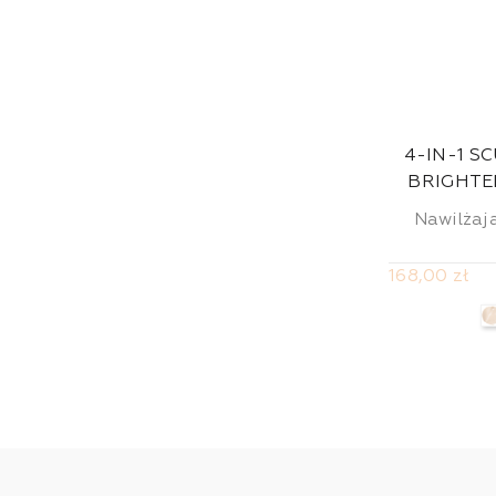
4-IN-1 S
BRIGHTE
Nawilżają
168,00 zł