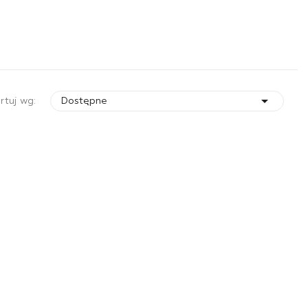

rtuj wg:
Dostępne