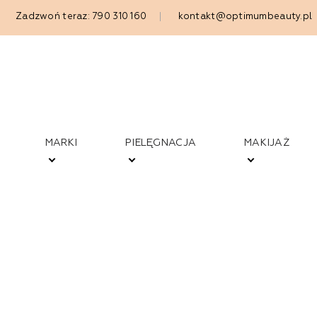
Zadzwoń teraz: 790 310 160
kontakt@optimumbeauty.pl
MARKI
PIELĘGNACJA
MAKIJAŻ