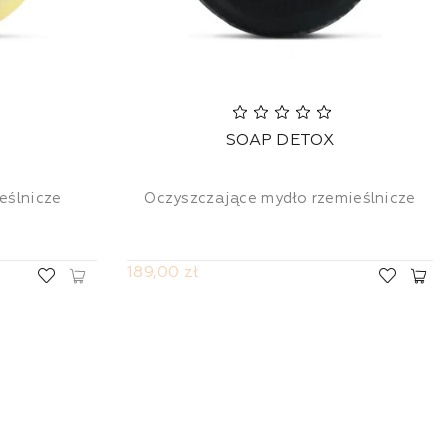
SOAP DETOX
eślnicze
Oczyszczające mydło rzemieślnicze
189,00 zł