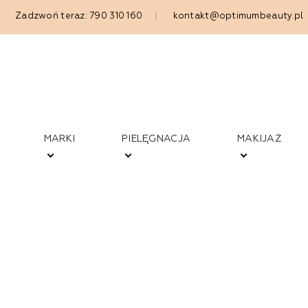
Zadzwoń teraz: 790 310 160
kontakt@optimumbeauty.pl
MARKI
PIELĘGNACJA
MAKIJAŻ