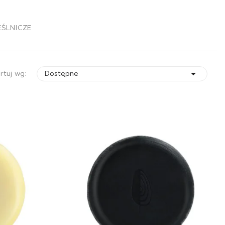
EŚLNICZE

rtuj wg:
Dostępne