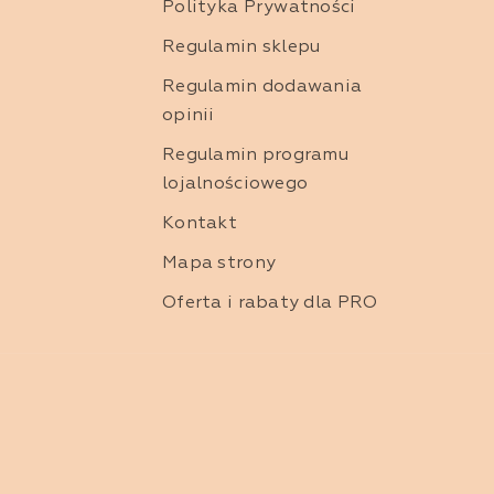
Polityka Prywatności
mieślnicze w prezencie dla blskich
Regulamin sklepu
Regulamin dodawania
ślnicze to nie tylko produkty do codziennej pielęgnacji, ale ta
opinii
nkcjonalność, ale także oryginalność i troskę o szczegóły.
Regulamin programu
lojalnościowego
Kontakt
Mapa strony
Oferta i rabaty dla PRO