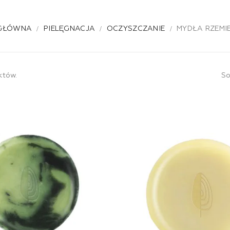
 GŁÓWNA
PIELĘGNACJA
OCZYSZCZANIE
MYDŁA RZEMI
któw.
So