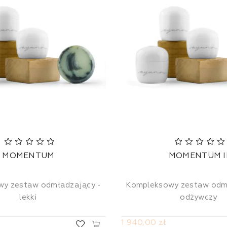
MOMENTUM
MOMENTUM I
y zestaw odmładzający -
Kompleksowy zestaw odm
lekki
odżywczy
1 940,00 zł