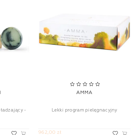
I
AMMA
ładzający -
Lekki program pielęgnacyjny
962,00 zł