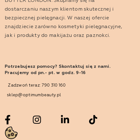
BUTTER LONDON. Skupiamy się na
dostarczaniu naszym klientom skutecznej i
Mydło rze
bezpiecznej pielęgnacji. W naszej ofercie
Mydła rzemie
znajdziecie zarówno kosmetyki pielęgnacyjne,
tylko ich fu
jak i produkty do makijażu oraz paznokci.
Potrzebujesz pomocy? Skontaktuj się z nami.
Pracujemy od pn.- pt. w godz. 9-16
Zadzwoń teraz: 790 310 160
sklep@optimumbeauty.pl