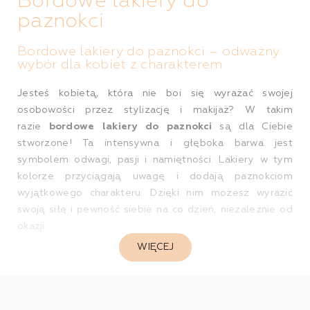
Bordowe lakiery do
paznokci
Bordowe lakiery do paznokci – odważny
wybór dla kobiet z charakterem
Jesteś kobietą, która nie boi się wyrażać swojej
osobowości przez stylizację i makijaż? W takim
razie
bordowe lakiery do paznokci
są dla Ciebie
stworzone! Ta intensywna i głęboka barwa jest
symbolem odwagi, pasji i namiętności. Lakiery w tym
kolorze przyciągają uwagę i dodają paznokciom
wyjątkowego charakteru. Dzięki nim możesz wyrazić
swoją siłę i pewność siebie na co dzień, niezależnie od
okazji.
WIĘCEJ
Bordowe lakiery do paznokci są doskonałym dodatkiem
zarówno do codziennych stylizacji, jak i eleganckich
wieczorowych kreacji. Ich głęboki odcień dodaje
paznokciom tajemniczości i drapieżności. Bordowe