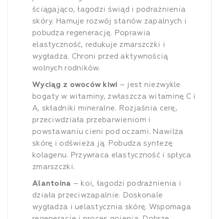
ściągająco, łagodzi świąd i podrażnienia
skóry. Hamuje rozwój stanów zapalnych i
pobudza regenerację. Poprawia
elastyczność, redukuje zmarszczki i
wygładza. Chroni przed aktywnością
wolnych rodników.
Wyciąg z owoców kiwi
– jest niezwykle
bogaty w witaminy, zwłaszcza witaminę C i
A, składniki mineralne. Rozjaśnia cerę,
przeciwdziała przebarwieniom i
powstawaniu cieni pod oczami. Nawilża
skórę i odświeża ją. Pobudza syntezę
kolagenu. Przywraca elastyczność i spłyca
zmarszczki.
Alantoina
– koi, łagodzi podrażnienia i
działa przeciwzapalnie. Doskonale
wygładza i uelastycznia skórę. Wspomaga
regenerację i proces gojenia. Dobrze