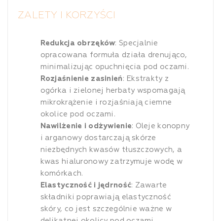
ZALETY I KORZYŚCI
Redukcja obrzęków
: Specjalnie
opracowana formuła działa drenująco,
minimalizując opuchnięcia pod oczami.
Rozjaśnienie zasinień
: Ekstrakty z
ogórka i zielonej herbaty wspomagają
mikrokrążenie i rozjaśniają ciemne
okolice pod oczami.
Nawilżenie i odżywienie
: Oleje konopny
i arganowy dostarczają skórze
niezbędnych kwasów tłuszczowych, a
kwas hialuronowy zatrzymuje wodę w
komórkach.
Elastyczność i jędrność
: Zawarte
składniki poprawiają elastyczność
skóry, co jest szczególnie ważne w
delikatnej okolicy pod oczami.