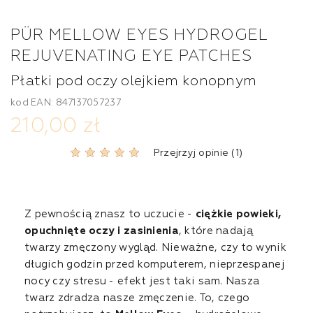
PÜR MELLOW EYES HYDROGEL
REJUVENATING EYE PATCHES
Płatki pod oczy olejkiem konopnym
kod EAN: 847137057237
210,00 zł
Przejrzyj opinie (1)
Z pewnością znasz to uczucie -
ciężkie powieki,
opuchnięte oczy i zasinienia
, które nadają
twarzy zmęczony wygląd. Nieważne, czy to wynik
długich godzin przed komputerem, nieprzespanej
nocy czy stresu - efekt jest taki sam. Nasza
twarz zdradza nasze zmęczenie. To, czego