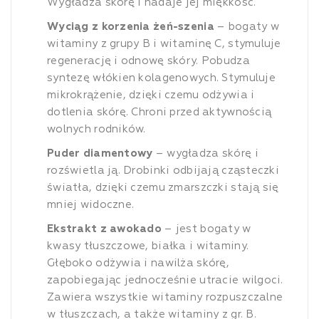
Wygładza skórę i nadaje jej miękkość.
Wyciąg z korzenia żeń-szenia
– bogaty w
witaminy z grupy B i witaminę C, stymuluje
regenerację i odnowę skóry. Pobudza
syntezę włókien kolagenowych. Stymuluje
mikrokrążenie, dzięki czemu odżywia i
dotlenia skórę. Chroni przed aktywnością
wolnych rodników.
Puder diamentowy
– wygładza skórę i
rozświetla ją. Drobinki odbijają cząsteczki
światła, dzięki czemu zmarszczki stają się
mniej widoczne.
Ekstrakt z awokado
– jest bogaty w
kwasy tłuszczowe, białka i witaminy.
Głęboko odżywia i nawilża skórę,
zapobiegając jednocześnie utracie wilgoci.
Zawiera wszystkie witaminy rozpuszczalne
w tłuszczach, a także witaminy z gr. B.