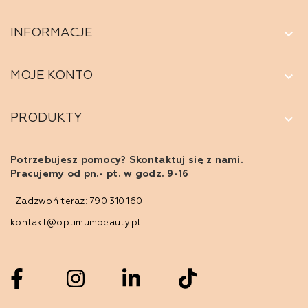
keyboard_arrow_down
INFORMACJE
keyboard_arrow_down
MOJE KONTO
keyboard_arrow_down
PRODUKTY
Potrzebujesz pomocy? Skontaktuj się z nami.
Pracujemy od pn.- pt. w godz. 9-16
Zadzwoń teraz: 790 310 160
kontakt@optimumbeauty.pl