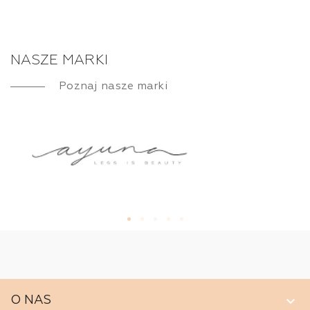
NASZE MARKI
Poznaj nasze marki
keyboard_arrow_down
O NAS