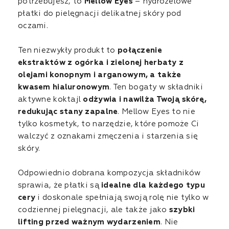
potrzebujesz, to
Mellow Eyes
– hydrożelowe
płatki do pielęgnacji delikatnej skóry pod
oczami.
Ten niezwykły produkt to
połączenie
ekstraktów z ogórka i zielonej herbaty z
olejami konopnym i arganowym, a także
kwasem hialuronowym
. Ten bogaty w składniki
aktywne koktajl
odżywia i nawilża Twoją skórę,
redukując stany zapalne
. Mellow Eyes to nie
tylko kosmetyk, to narzędzie, które pomoże Ci
walczyć z oznakami zmęczenia i starzenia się
skóry.
Odpowiednio dobrana kompozycja składników
sprawia, że płatki są
idealne dla każdego typu
cery
i doskonale spełniają swoją rolę nie tylko w
codziennej pielęgnacji, ale także jako
szybki
lifting przed ważnym wydarzeniem
. Nie