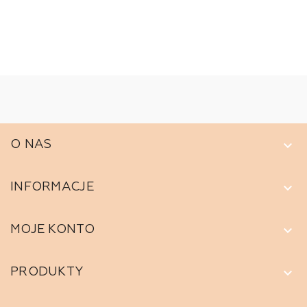
keyboard_arrow_down
O NAS
keyboard_arrow_down
INFORMACJE
keyboard_arrow_down
MOJE KONTO
keyboard_arrow_down
PRODUKTY