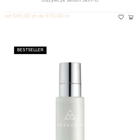
Odżywcze serum Skin-D
od 345,00 zł do 972,00 zł
BESTSELLER