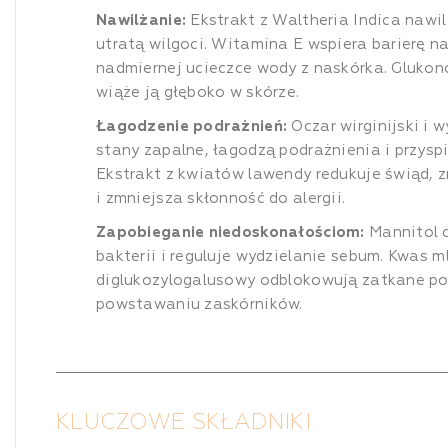
Nawilżanie:
Ekstrakt z Waltheria Indica nawil
utratą wilgoci. Witamina E wspiera barierę 
nadmiernej ucieczce wody z naskórka. Glukono
wiąże ją głęboko w skórze.
Łagodzenie podrażnień:
Oczar wirginijski i w
stany zapalne, łagodzą podrażnienia i przyspi
Ekstrakt z kwiatów lawendy redukuje świąd, 
i zmniejsza skłonność do alergii.
Zapobieganie niedoskonałościom:
Mannitol c
bakterii i reguluje wydzielanie sebum. Kwas 
diglukozylogalusowy odblokowują zatkane por
powstawaniu zaskórników.
KLUCZOWE SKŁADNIKI