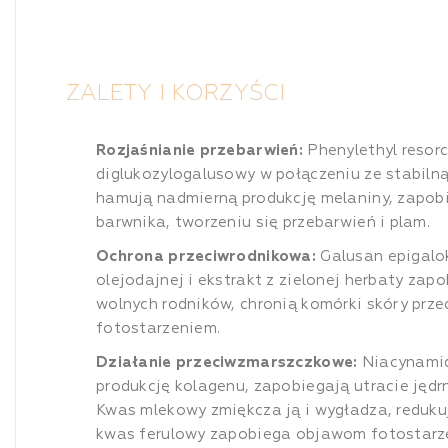
ZALETY I KORZYŚCI
Rozjaśnianie przebarwień:
Phenylethyl resorc
diglukozylogalusowy w połączeniu ze stabiln
hamują nadmierną produkcję melaniny, zapob
barwnika, tworzeniu się przebarwień i plam.
Ochrona przeciwrodnikowa:
Galusan epigalok
olejodajnej i ekstrakt z zielonej herbaty zap
wolnych rodników, chronią komórki skóry prze
fotostarzeniem.
Działanie przeciwzmarszczkowe:
Niacynamid
produkcję kolagenu, zapobiegają utracie jędrn
Kwas mlekowy zmiękcza ją i wygładza, reduku
kwas ferulowy zapobiega objawom fotostarz