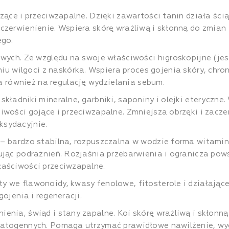
ące i przeciwzapalne. Dzięki zawartości tanin działa ścią
czerwienienie. Wspiera skórę wrażliwą i skłonną do zmian 
ego.
owych. Ze względu na swoje właściwości higroskopijne (je
wilgoci z naskórka. Wspiera proces gojenia skóry, chron
również na regulację wydzielania sebum.
składniki mineralne, garbniki, saponiny i olejki eteryczn
iwości gojące i przeciwzapalne. Zmniejsza obrzęki i zacze
ksydacyjnie.
 – bardzo stabilna, rozpuszczalna w wodzie forma witamin
ując podrażnień. Rozjaśnia przebarwienia i ogranicza po
łaściwości przeciwzapalne.
y we flawonoidy, kwasy fenolowe, fitosterole i działające
ojenia i regeneracji.
ienia, świąd i stany zapalne. Koi skórę wrażliwą i skłonną
patogennych. Pomaga utrzymać prawidłowe nawilżenie, wyg