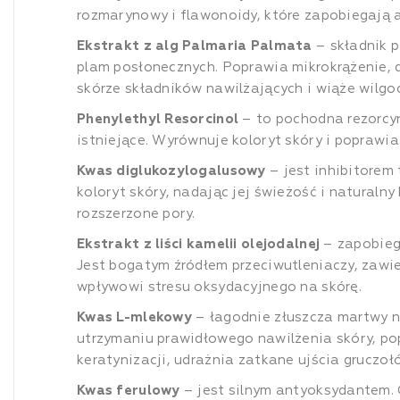
rozmarynowy i flawonoidy, które zapobiegają 
Ekstrakt z alg Palmaria Palmata
– składnik p
plam posłonecznych. Poprawia mikrokrążenie, d
skórze składników nawilżających i wiąże wilgo
Phenylethyl Resorcinol
– to pochodna rezorcyn
istniejące. Wyrównuje koloryt skóry i poprawi
Kwas diglukozylogalusowy
– jest inhibitorem
koloryt skóry, nadając jej świeżość i naturaln
rozszerzone pory.
Ekstrakt z liści kamelii olejodalnej
– zapobieg
Jest bogatym źródłem przeciwutleniaczy, zawie
wpływowi stresu oksydacyjnego na skórę.
Kwas L-mlekowy
– łagodnie złuszcza martwy n
utrzymaniu prawidłowego nawilżenia skóry, pop
keratynizacji, udrażnia zatkane ujścia grucz
Kwas ferulowy
– jest silnym antyoksydantem. 