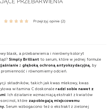
AJĄCE PRZEBARWIENIA
Przejrzyj opinie (2)
owy blask, a przebarwienia i nierówny koloryt
gląd?
Simply Brilliant
to serum, które w jednej formule
jaśnianie
z
głęboką ochroną antyoksydacyjną
, by
e promienność i równomierny odcień.
ycji składników, takich jak kwas mlekowy, kwas
etylowa witamina C doskonale
radzi sobie nawet z
ami
. Ich działanie wzmacniają ekstrakt z kwiatów
esorcinol, które
zapobiegają miejscowemu
ny.
Serum wzbogacono też o ekstrakt z zielonej