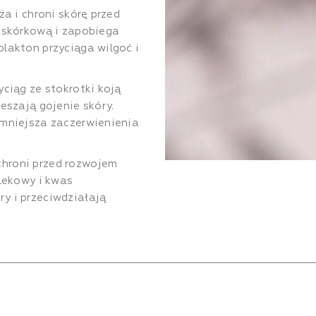
ża i chroni skórę przed
naskórkową i zapobiega
lakton przyciąga wilgoć i
yciąg ze stokrotki koją
eszają gojenie skóry.
zmniejsza zaczerwienienia
hroni przed rozwojem
mlekowy i kwas
y i przeciwdziałają