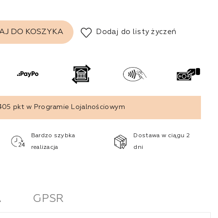
Dodaj do listy życzeń
AJ DO KOSZYKA
405
pkt w Programie Lojalnościowym
Bardzo szybka
Dostawa w ciągu 2
realizacja
dni
A
GPSR