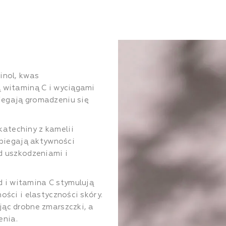
inol, kwas
ą witaminą C i wyciągami
iegają gromadzeniu się
atechiny z kamelii
obiegają aktywności
d uszkodzeniami i
 i witamina C stymulują
ości i elastyczności skóry.
jąc drobne zmarszczki, a
enia.