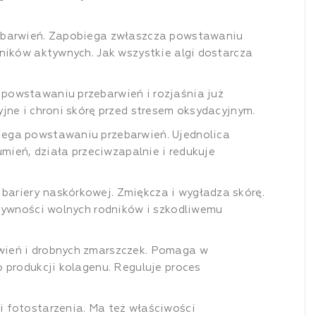
rzebarwień. Zapobiega zwłaszcza powstawaniu
dników aktywnych. Jak wszystkie algi dostarcza
powstawaniu przebarwień i rozjaśnia już
jne i chroni skórę przed stresem oksydacyjnym.
biega powstawaniu przebarwień. Ujednolica
umień, działa przeciwzapalnie i redukuje
riery naskórkowej. Zmiękcza i wygładza skórę.
ktywności wolnych rodników i szkodliwemu
rwień i drobnych zmarszczek. Pomaga w
 produkcji kolagenu. Reguluje proces
i fotostarzenia. Ma też właściwości