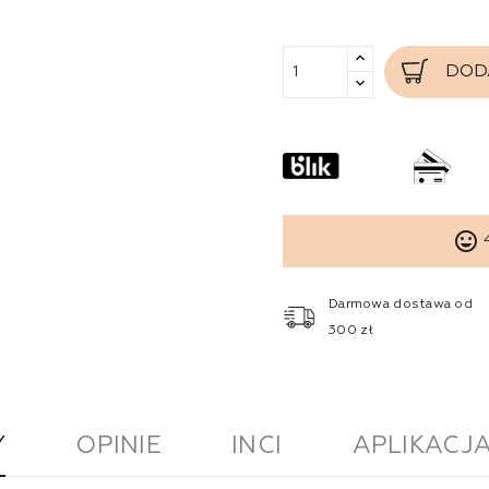
DOD
tag_faces
Darmowa dostawa od
300 zł
Y
OPINIE
INCI
APLIKACJ