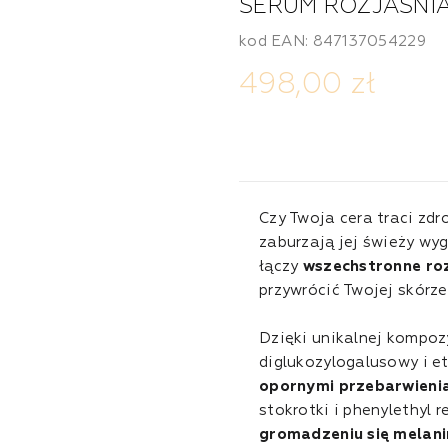
SERUM ROZJAŚNI
kod EAN: 847137054229
498,00 zł
Czy Twoja cera traci zdr
zaburzają jej świeży wy
łączy
wszechstronne roz
przywrócić Twojej skórz
Dzięki unikalnej kompoz
diglukozylogalusowy i 
opornymi przebarwieni
stokrotki i phenylethyl r
gromadzeniu się melani