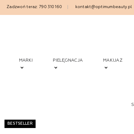
Zadzwoń teraz: 790 310 160
kontakt@optimumbeauty.pl
MARKI
PIELĘGNACJA
MAKIJAŻ
BESTSELLER