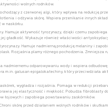
aktywności wolnych rodników.
ochodzący z czerwonej algi, który wpływa na redukcję p
otlenia i odżywia skórę. Wspiera przenikanie innych skła
ć w naskórku.
y. Hamuje aktywność tyrozynazy, dzięki czemu zapobiega 
a jej gładkość. Wykazuje również właściwości antyoksydacy
 tyrozynazy. Hamuje nadmierną produkcję melaniny i zapo
y blask. Rozjaśnia plamy różnego pochodzenia. Zmniejsza r
a nadmiernemu odparowywaniu wody i wspiera odbudowę ba
ra m.in. galusan epigalokatechiny, który przeciwdziała a
askórek, wygładza i rozjaśnia. Pomaga w redukcji przeba
rawia jej elastyczność i miękkość. Pobudza fibroblasty do
ołów łojowych i zapobiega powstawaniu zaskórników.
Chroni skórę przed działaniem wolnych rodników i skutkam