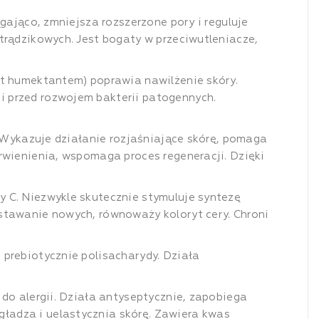
gająco, zmniejsza rozszerzone pory i reguluje
trądzikowych. Jest bogaty w przeciwutleniacze,
st humektantem) poprawia nawilżenie skóry.
i przed rozwojem bakterii patogennych.
e. Wykazuje działanie rozjaśniające skórę, pomaga
rwienienia, wspomaga proces regeneracji. Dzięki
y C. Niezwykle skutecznie stymuluje syntezę
wstawanie nowych, równoważy koloryt cery. Chroni
 prebiotycznie polisacharydy. Działa
 do alergii. Działa antyseptycznie, zapobiega
ładza i uelastycznia skórę. Zawiera kwas