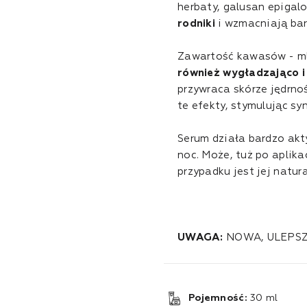
herbaty,
galusan epigal
rodniki
i wzmacniają bar
Zawartość kawasów - ml
również wygładzająco 
przywraca skórze jędrno
te efekty, stymulując sy
Serum działa bardzo akt
noc. Może, tuż po aplik
przypadku jest jej natura
UWAGA:
NOWA, ULEPS
Pojemność:
30 ml