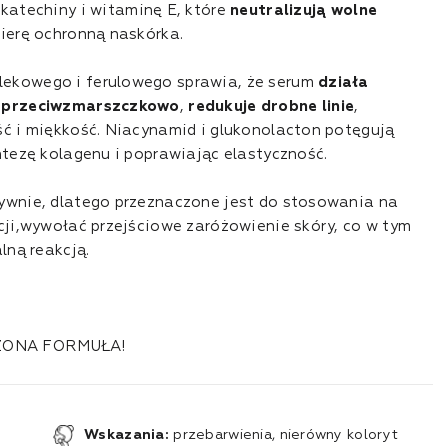
okatechiny
i witaminę E, które
neutralizują wolne
ierę ochronną naskórka.
ekowego i ferulowego sprawia, że serum
działa
i przeciwzmarszczkowo
,
redukuje drobne linie
,
ść i miękkość. Niacynamid i glukonolacton potęgują
ntezę kolagenu i poprawiając elastyczność.
ywnie, dlatego przeznaczone jest do stosowania na
acji,wywołać przejściowe zaróżowienie skóry, co w tym
lną reakcją.
ZONA FORMUŁA!
Wskazania:
przebarwienia, nierówny koloryt