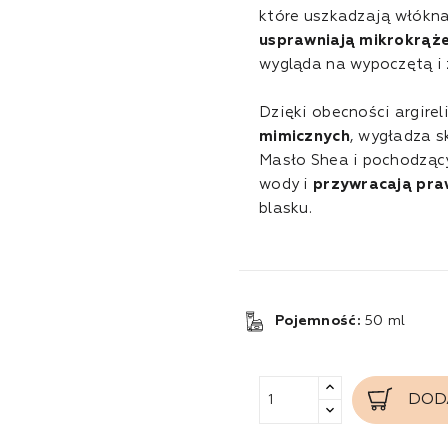
które uszkadzają włókna 
usprawniają mikrokrąże
wygląda na wypoczętą i
Dzięki obecności argire
mimicznych
, wygładza s
Masło Shea i pochodzący 
wody i
przywracają pra
blasku.
Pojemność:
50 ml
DOD