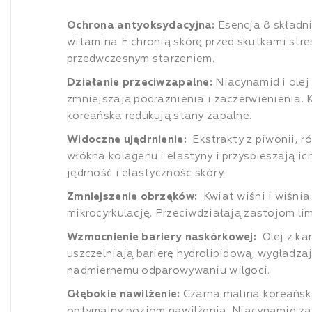
Ochrona antyoksydacyjna:
Esencja 8 składn
witamina E chronią skórę przed skutkami stre
przedwczesnym starzeniem.
Działanie przeciwzapalne:
Niacynamid i olej
zmniejszają podrażnienia i zaczerwienienia. 
koreańska redukują stany zapalne.
Widoczne ujędrnienie:
Ekstrakty z piwonii, ró
włókna kolagenu i elastyny i przyspieszają ic
jędrność i elastyczność skóry.
Zmniejszenie obrzęków:
Kwiat wiśni i wiśnia
mikrocyrkulację. Przeciwdziałają zastojom li
Wzmocnienie bariery naskórkowej:
Olej z ka
uszczelniają barierę hydrolipidową, wygładza
nadmiernemu odparowywaniu wilgoci.
Głębokie nawilżenie:
Czarna malina koreańska
optymalny poziom nawilżenia. Niacynamid za