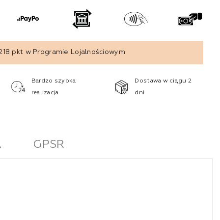
218
pkt w Programie Lojalnościowym
Bardzo szybka
Dostawa w ciągu 2
realizacja
dni
A
GPSR