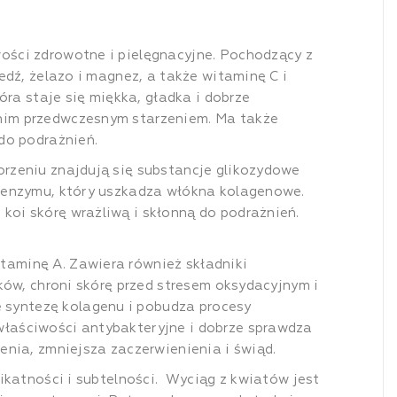
wości zdrowotne i pielęgnacyjne. Pochodzący z
edź, żelazo i magnez, a także witaminę C i
óra staje się miękka, gładka i dobrze
 nim przedwczesnym starzeniem. Ma także
 do podrażnień.
orzeniu znajdują się substancje glikozydowe
li enzymu, który uszkadza włókna kolagenowe.
koi skórę wrażliwą i skłonną do podrażnień.
taminę A. Zawiera również składniki
ików, chroni skórę przed stresem oksydacyjnym i
 syntezę kolagenu i pobudza procesy
właściwości antybakteryjne i dobrze sprawdza
ienia, zmniejsza zaczerwienienia i świąd.
ikatności i subtelności.
Wyciąg z kwiatów jest