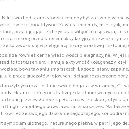
d Nilu kwiat od starożytności ceniony był za swoje właści
cze i związki bioaktywne. Zawiera minerały, m.in. cynk, mi
ktant, przyciągając i zatrzymując wilgoć, co sprawia, że sk
m chroni skórę przed stresem oksydacyjnym i związanym z
rze sprawdza się w pielęgnacji skóry wrażliwej i skłonnej
posiada również cenne właściwości pielęgnacyjne. W jej k
y przed fotostarzeniem. Hamuje aktywność kolagenazy, czy
iwdziała powstawaniu zmarszczek. Łagodzi stany zapalne, 
uje pracę gruczołów łojowych i ściąga rozszerzone pory.
tarożytnych róża jest niezwykle bogata w witaminę C i wi
oidy. Ekstrakt z róży neutralizuje działanie wolnych rodn
ochronę przeciwsłoneczną. Róża nawilża skórę, stymuluje
t liftingu I zapobiega powstawaniu zmarszczek. Ma także 
est również ze swojego działanie łagodzącego, koi podrażn
est symbolem ulotnego, naturalnego piękna w pełni jego del