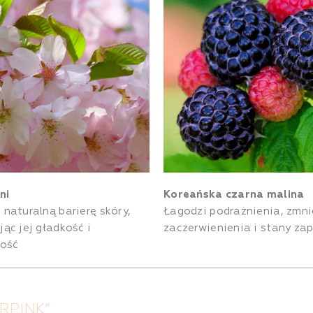
ni
Koreańska czarna malina
naturalną barierę skóry,
Łagodzi podrażnienia, zmni
ąc jej gładkość i
zaczerwienienia i stany za
ność
RPINK”