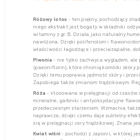
Różowy lotos
- ten piękny, pochodzący zna
niego ekstrakt jest bogaty w składniki odżyw
witaminy z gr. B. Działa jako naturalny hume
nawilżona. Dzięki polifenolom i flawonoido
właściwości łagodzące i przeciwzapalne, dob
Piwonia
- nie tylko zachwyca wyglądem, ale 
(paeoniflorin), które chronią komórki skór
Dzięki temu poprawia jędrność skóry i przec
Zapobiega także zmianom trądzikowym. Regul
Róża
- stosowana w pielęgnacji od czasów s
mineralne, garbniki i antyoksydacyjne flawon
przedwczesnym starzeniem. Wzmacnia także 
naprawcze, dzięki czemu daje subtelny efek
się w pielęgnacji cery trądzikowej. Znana j
Kwiat wiśni
- pochodzi z Japonii, w której j