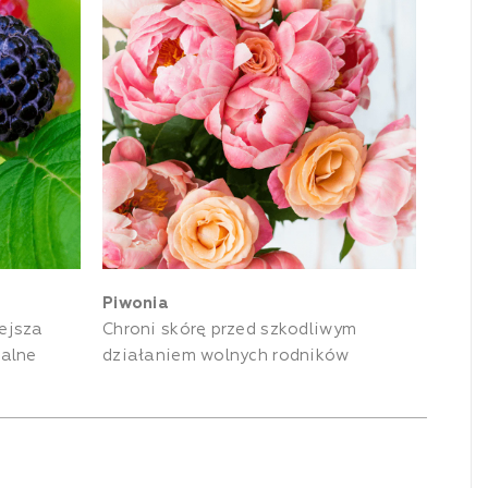
Piwonia
ejsza
Chroni skórę przed szkodliwym
palne
działaniem wolnych rodników