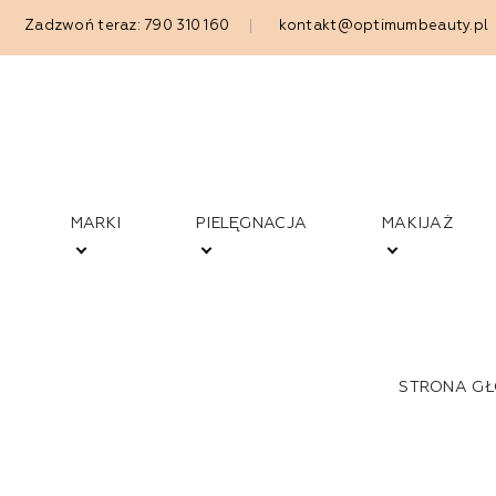
Zadzwoń teraz: 790 310 160
kontakt@optimumbeauty.pl
MARKI
PIELĘGNACJA
MAKIJAŻ
STRONA G