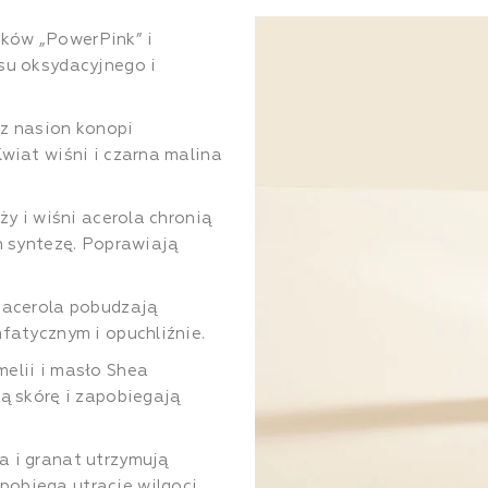
ików „PowerPink” i
su oksydacyjnego i
 z nasion konopi
Kwiat wiśni i czarna malina
ży i wiśni acerola chronią
h syntezę. Poprawiają
 acerola pobudzają
mfatycznym i opuchliźnie.
melii i masło Shea
ją skórę i zapobiegają
 i granat utrzymują
pobiega utracie wilgoci.