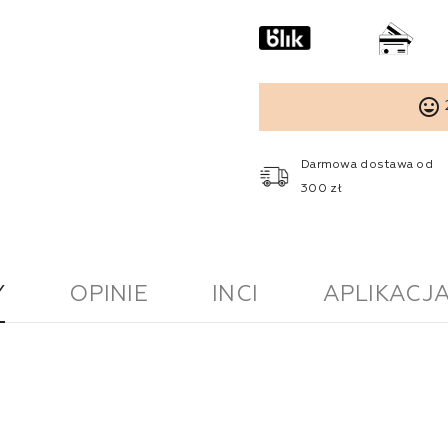
tag_faces
Darmowa dostawa od
300 zł
Y
OPINIE
INCI
APLIKACJ