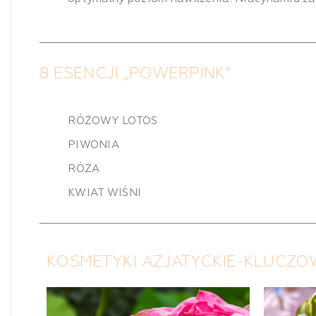
8 ESENCJI „POWERPINK”
RÓŻOWY LOTOS
PIWONIA
RÓŻA
KWIAT WIŚNI
KOSMETYKI AZJATYCKIE-KLUCZ