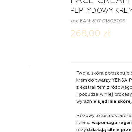
FACE CREAM
PEPTYDOWY KREM
kod EAN: 810101808029
268,00 zł
Twoja skóra potrzebuje 
krem do twarzy YENSA P
z ekstraktem z różowego
i pobudza w niej proce
wyraźnie
ujędrnia skórę
Różowy lotos dostarcza 
czemu
wspomaga regen
róży
działają silnie pr