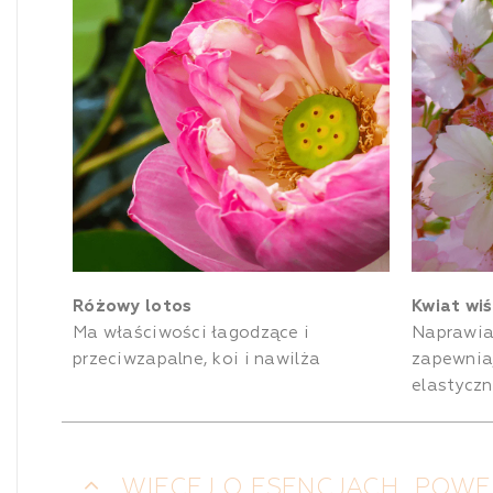
Różowy lotos
Kwiat wiś
Ma właściwości łagodzące i
Naprawia 
przeciwzapalne, koi i nawilża
zapewniaj
elastycz
WIĘCEJ O ESENCJACH „POWE