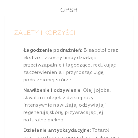
GPSR
ZALETY I KORZYŚCI
Łagodzenie podrażnień:
Bisabolol oraz
ekstrakt z sosny limby działają
przeciwzapalnie i łagodząco, redukując
zaczerwienienia i przynosząc ulgę
podrażnionej skórze.
Nawilżenie i odżywienie:
Olej jojoba,
skwalan i olejek z dzikiej róży
intensywnie nawilżają, odżywiają i
regenerują skórę, przywracając jej
naturalne piękno.
Działanie antyoksydacyjne:
Totarol
oraz tokotrienole neutralizują szkodliwe