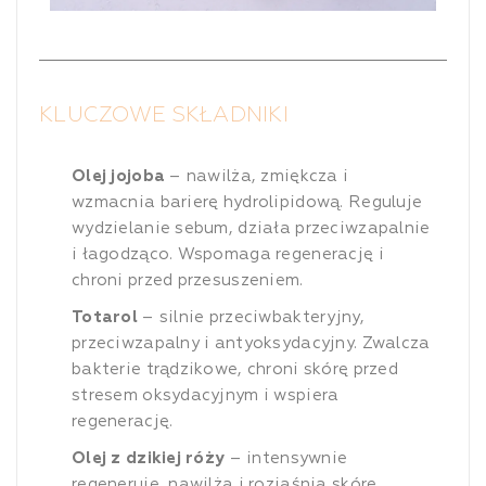
KLUCZOWE SKŁADNIKI
Olej jojoba
– nawilża, zmiękcza i
wzmacnia barierę hydrolipidową. Reguluje
wydzielanie sebum, działa przeciwzapalnie
i łagodząco. Wspomaga regenerację i
chroni przed przesuszeniem.
Totarol
– silnie przeciwbakteryjny,
przeciwzapalny i antyoksydacyjny. Zwalcza
bakterie trądzikowe, chroni skórę przed
stresem oksydacyjnym i wspiera
regenerację.
Olej z dzikiej róży
– intensywnie
regeneruje, nawilża i rozjaśnia skórę.