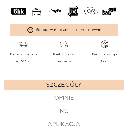
tag_faces
395
pkt w Programie Lojalnościowym
Darmowa dostawa
Bardzo szybka
Dostawa w ciągu
od 300 zł
realizacja
2 dni
SZCZEGÓŁY
OPINIE
INCI
APLIKACJA