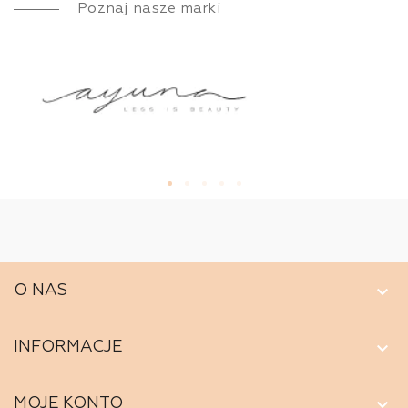
Poznaj nasze marki
keyboard_arrow_down
O NAS
keyboard_arrow_down
INFORMACJE
keyboard_arrow_down
MOJE KONTO