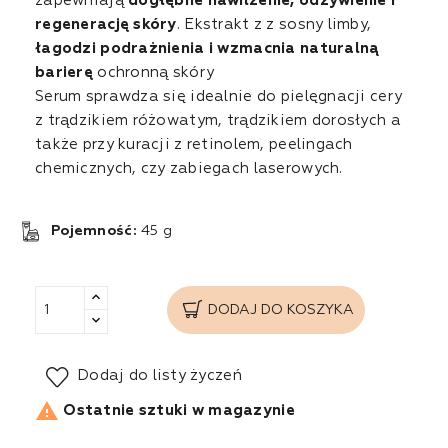
zapewniają
dogłębne nawilżenie, odżywienie i
regenerację skóry
. Ekstrakt z z sosny limby,
łagodzi podrażnienia i wzmacnia naturalną
barierę
ochronną skóry
Serum sprawdza się idealnie do pielęgnacji cery
z trądzikiem różowatym, trądzikiem dorosłych a
także przy kuracji z retinolem, peelingach
chemicznych, czy zabiegach laserowych.
Pojemność:
45 g
DODAJ DO KOSZYKA
Dodaj do listy życzeń

Ostatnie sztuki w magazynie