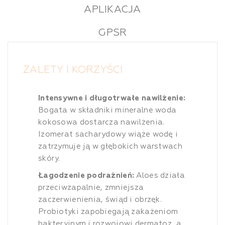
APLIKACJA
GPSR
ZALETY I KORZYŚCI
Intensywne i długotrwałe nawilżenie:
Bogata w składniki mineralne woda
kokosowa dostarcza nawilżenia.
Izomerat sacharydowy wiąże wodę i
zatrzymuje ją w głębokich warstwach
skóry.
Łagodzenie podrażnień:
Aloes działa
przeciwzapalnie, zmniejsza
zaczerwienienia, świąd i obrzęk.
Probiotyki zapobiegają zakażeniom
bakteryjnym i rozwojowi dermatoz, a