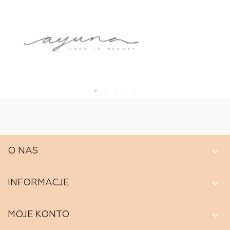
keyboard_arrow_down
O NAS
keyboard_arrow_down
INFORMACJE
keyboard_arrow_down
MOJE KONTO