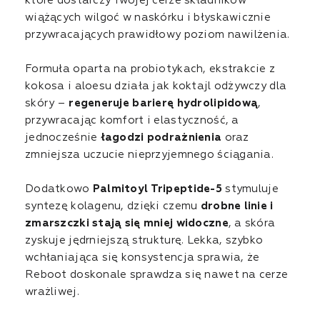
które dostarczy Twojej cerze składników
wiążących wilgoć w naskórku i błyskawicznie
przywracających prawidłowy poziom nawilżenia.
Formuła oparta na probiotykach, ekstrakcie z
kokosa i aloesu działa jak koktajl odżywczy dla
skóry –
regeneruje barierę hydrolipidową
,
przywracając komfort i elastyczność, a
jednocześnie
łagodzi podrażnienia
oraz
zmniejsza uczucie nieprzyjemnego ściągania.
Dodatkowo
Palmitoyl Tripeptide-5
stymuluje
syntezę kolagenu, dzięki czemu
drobne linie i
zmarszczki stają się mniej widoczne
, a skóra
zyskuje jędrniejszą strukturę. Lekka, szybko
wchłaniająca się konsystencja sprawia, że
Reboot doskonale sprawdza się nawet na cerze
wrażliwej.