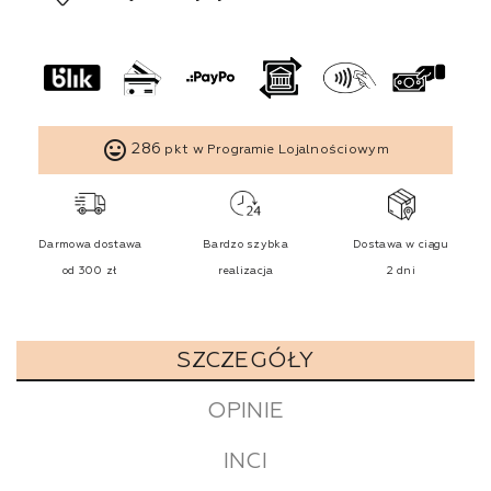
tag_faces
286
pkt w Programie Lojalnościowym
Darmowa dostawa
Bardzo szybka
Dostawa w ciągu
od 300 zł
realizacja
2 dni
SZCZEGÓŁY
OPINIE
INCI