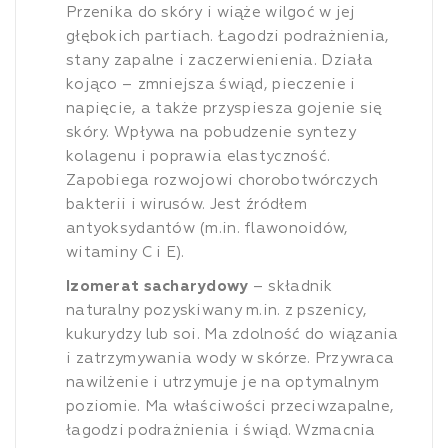
Przenika do skóry i wiąże wilgoć w jej
głębokich partiach. Łagodzi podrażnienia,
stany zapalne i zaczerwienienia. Działa
kojąco – zmniejsza świąd, pieczenie i
napięcie, a także przyspiesza gojenie się
skóry. Wpływa na pobudzenie syntezy
kolagenu i poprawia elastyczność.
Zapobiega rozwojowi chorobotwórczych
bakterii i wirusów. Jest źródłem
antyoksydantów (m.in. flawonoidów,
witaminy C i E).
Izomerat sacharydowy
– składnik
naturalny pozyskiwany m.in. z pszenicy,
kukurydzy lub soi. Ma zdolność do wiązania
i zatrzymywania wody w skórze. Przywraca
nawilżenie i utrzymuje je na optymalnym
poziomie. Ma właściwości przeciwzapalne,
łagodzi podrażnienia i świąd. Wzmacnia