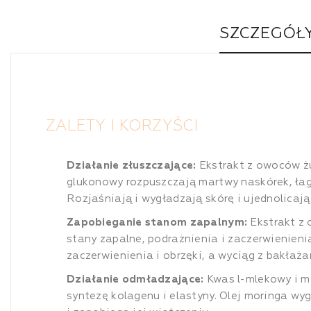
SZCZEGÓŁ
ZALETY I KORZYŚCI
Działanie złuszczające:
Ekstrakt z owoców ż
glukonowy rozpuszczają martwy naskórek, łag
Rozjaśniają i wygładzają skórę i ujednolicają 
Zapobieganie stanom zapalnym:
Ekstrakt z
stany zapalne, podrażnienia i zaczerwienien
zaczerwienienia i obrzęki, a wyciąg z bakłaża
Działanie odmładzające:
Kwas l-mlekowy i mi
syntezę kolagenu i elastyny. Olej moringa wyg