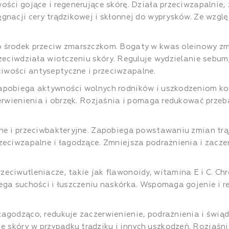
ości gojące i regenerujące skórę. Działa przeciwzapalnie
gnacji cery trądzikowej i skłonnej do wyprysków. Ze wzgl
 środek przeciw zmarszczkom. Bogaty w kwas oleinowy zmi
rzeciwdziała wiotczeniu skóry. Reguluje wydzielanie sebu
iwości antyseptyczne i przeciwzapalne.
zapobiega aktywności wolnych rodników i uszkodzeniom k
zerwienienia i obrzęk. Rozjaśnia i pomaga redukować przeb
ne i przeciwbakteryjne. Zapobiega powstawaniu zmian tr
zeciwzapalne i łagodzące. Zmniejsza podrażnienia i zaczer
zeciwutleniacze, takie jak flawonoidy, witamina E i C. C
ga suchości i łuszczeniu naskórka. Wspomaga gojenie i re
agodząco, redukuje zaczerwienienie, podrażnienia i świąd 
skóry w przypadku trądziku i innych uszkodzeń. Rozjaśn