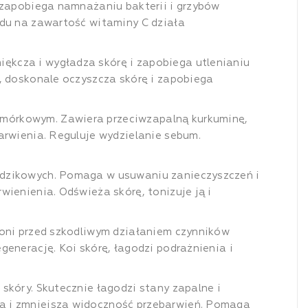
, zapobiega namnażaniu bakterii i grzybów
ędu na zawartość witaminy C działa
ękcza i wygładza skórę i zapobiega utlenianiu
m, doskonale oczyszcza skórę i zapobiega
omórkowym. Zawiera przeciwzapalną kurkuminę,
arwienia. Reguluje wydzielanie sebum.
ądzikowych. Pomaga w usuwaniu zanieczyszczeń i
wienienia. Odświeża skórę, tonizuje ją i
hroni przed szkodliwym działaniem czynników
generację. Koi skórę, łagodzi podrażnienia i
skóry. Skutecznie łagodzi stany zapalne i
ia i zmniejsza widoczność przebarwień. Pomaga