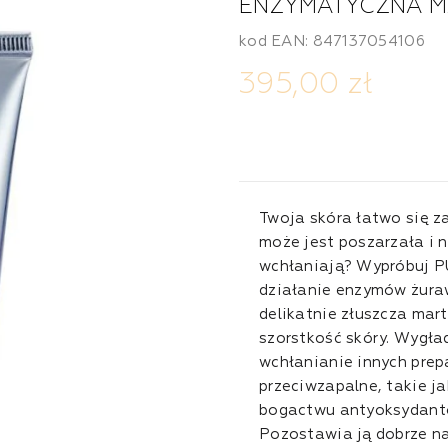
ENZYMATYCZNA 
kod EAN: 847137054106
395,00 zł
Twoja skóra łatwo się z
może jest poszarzała i n
wchłaniają? Wypróbuj P
działanie enzymów żura
delikatnie złuszcza mar
szorstkość skóry. Wygła
wchłanianie innych prep
przeciwzapalne, takie ja
bogactwu antyoksydantó
Pozostawia ją dobrze na