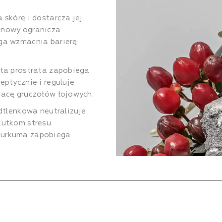
 skórę i dostarcza jej
onowy ogranicza
nga wzmacnia barierę
pta prostrata zapobiega
eptycznie i reguluje
racę gruczołów łojowych.
lenkowa neutralizuje
kutkom stresu
 kurkuma zapobiega