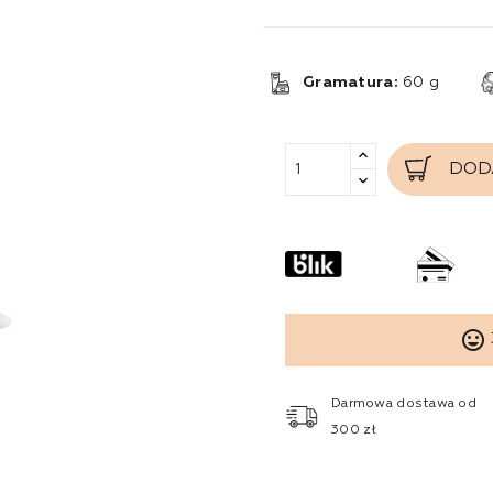
Gramatura:
60 g
DOD
tag_faces
Darmowa dostawa od
300 zł