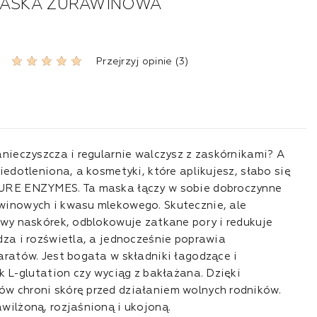
MASKA ŻURAWINOWA
Przejrzyj opinie (3)
anieczyszcza i regularnie walczysz z zaskórnikami? A
iedotleniona, a kosmetyki, które aplikujesz, słabo się
URE ENZYMES. Ta maska łączy w sobie dobroczynne
winowych i kwasu mlekowego. Skutecznie, ale
twy naskórek, odblokowuje zatkane pory i redukuje
dza i rozświetla, a jednocześnie poprawia
aratów. Jest bogata w składniki łagodzące i
k L-glutation czy wyciąg z bakłażana. Dzięki
w chroni skórę przed działaniem wolnych rodników.
wilżoną, rozjaśnioną i ukojoną.