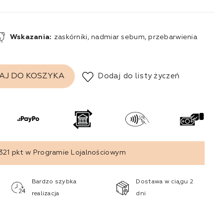
Wskazania:
zaskórniki, nadmiar sebum, przebarwienia
Dodaj do listy życzeń
AJ DO KOSZYKA
321
pkt w Programie Lojalnościowym
Bardzo szybka
Dostawa w ciągu 2
realizacja
dni