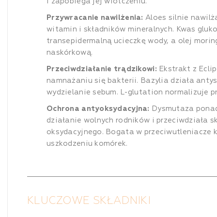
i zapobiega jej wiotczeniu.
Przywracanie nawilżenia:
Aloes silnie nawilża
witamin i składników mineralnych. Kwas gluk
transepidermalną ucieczkę wody, a olej mori
naskórkową.
Przeciwdziałanie trądzikowi:
Ekstrakt z Ecli
namnażaniu się bakterii. Bazylia działa antys
wydzielanie sebum. L-glutation normalizuje p
Ochrona antyoksydacyjna:
Dysmutaza ponadt
działanie wolnych rodników i przeciwdziała s
oksydacyjnego. Bogata w przeciwutleniacze
uszkodzeniu komórek.
KLUCZOWE SKŁADNIKI