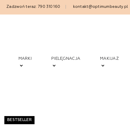
Zadzwoń teraz: 790 310 160
kontakt@optimumbeauty.pl
MARKI
PIELĘGNACJA
MAKIJAŻ
BESTSELLER