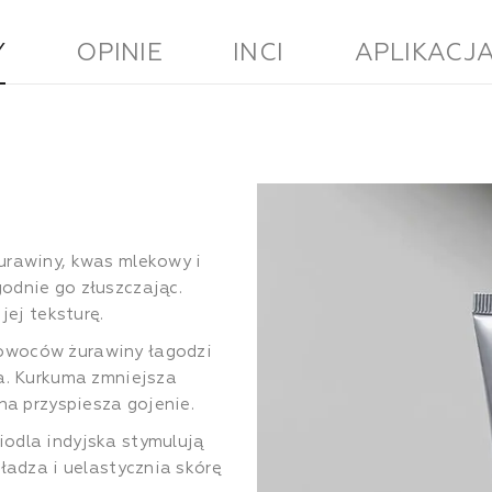
Y
OPINIE
INCI
APLIKACJ
urawiny, kwas mlekowy i
odnie go złuszczając.
jej teksturę.
 owoców żurawiny łagodzi
ia. Kurkuma zmniejsza
na przyspiesza gojenie.
odla indyjska stymulują
ładza i uelastycznia skórę