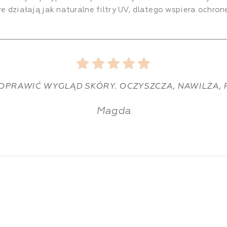
re działają jak naturalne filtry UV, dlatego wspiera ochro





POPRAWIĆ WYGLĄD SKÓRY. OCZYSZCZA, NAWILŻA, 
Magda