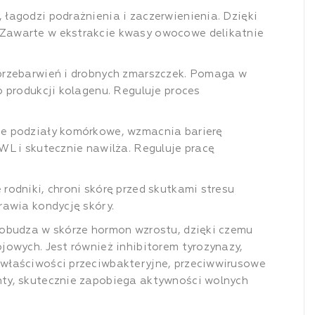
 łagodzi podrażnienia i zaczerwienienia. Dzięki
 Zawarte w ekstrakcie kwasy owocowe delikatnie
 przebarwień i drobnych zmarszczek. Pomaga w
 produkcji kolagenu. Reguluje proces
uje podziały komórkowe, wzmacnia barierę
WL i skutecznie nawilża. Reguluje pracę
 rodniki, chroni skórę przed skutkami stresu
rawia kondycję skóry.
Pobudza w skórze hormon wzrostu, dzięki czemu
jowych. Jest również inhibitorem tyrozynazy,
 właściwości przeciwbakteryjne, przeciwwirusowe
nty, skutecznie zapobiega aktywności wolnych