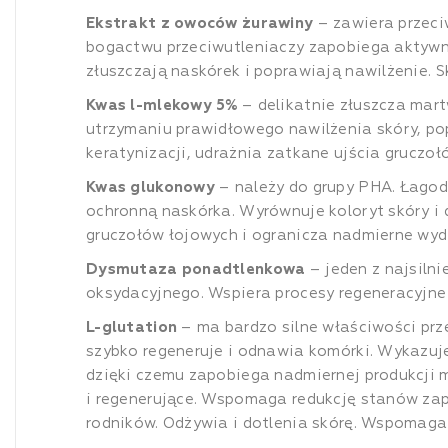
Ekstrakt z owoców żurawiny
– zawiera przeciw
bogactwu przeciwutleniaczy zapobiega aktywn
złuszczają naskórek i poprawiają nawilżenie. 
Kwas l-mlekowy 5%
– delikatnie złuszcza mart
utrzymaniu prawidłowego nawilżenia skóry, pop
keratynizacji, udrażnia zatkane ujścia grucz
Kwas glukonowy
– należy do grupy PHA. Łagod
ochronną naskórka. Wyrównuje koloryt skóry i 
gruczołów łojowych i ogranicza nadmierne wyd
Dysmutaza ponadtlenkowa
– jeden z najsilni
oksydacyjnego. Wspiera procesy regeneracyjne 
L-glutation
– ma bardzo silne właściwości prz
szybko regeneruje i odnawia komórki. Wykazuje
dzięki czemu zapobiega nadmiernej produkcji 
i regenerujące. Wspomaga redukcję stanów zap
rodników. Odżywia i dotlenia skórę. Wspomaga 