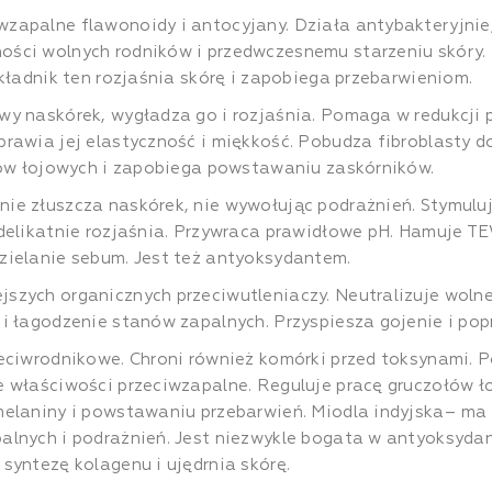
zapalne flawonoidy i antocyjany. Działa antybakteryjnie,
ości wolnych rodników i przedwczesnemu starzeniu skóry.
Składnik ten rozjaśnia skórę i zapobiega przebarwieniom.
wy naskórek, wygładza go i rozjaśnia. Pomaga w redukcji
rawia jej elastyczność i miękkość. Pobudza fibroblasty do
ołów łojowych i zapobiega powstawaniu zaskórników.
nie złuszcza naskórek, nie wywołując podrażnień. Stymul
delikatnie rozjaśnia. Przywraca prawidłowe pH. Hamuje TE
zielanie sebum. Jest też antyoksydantem.
ejszych organicznych przeciwutleniaczy. Neutralizuje wolne
i łagodzenie stanów zapalnych. Przyspiesza gojenie i pop
eciwrodnikowe. Chroni również komórki przed toksynami. 
 właściwości przeciwzapalne. Reguluje pracę gruczołów ło
melaniny i powstawaniu przebarwień. Miodla indyjska– ma
alnych i podrażnień. Jest niezwykle bogata w antyoksyda
syntezę kolagenu i ujędrnia skórę.