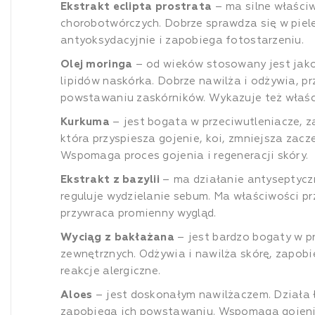
Ekstrakt eclipta prostrata
– ma silne właściw
chorobotwórczych. Dobrze sprawdza się w pielę
antyoksydacyjnie i zapobiega fotostarzeniu.
Olej moringa
– od wieków stosowany jest jako
lipidów naskórka. Dobrze nawilża i odżywia, p
powstawaniu zaskórników. Wykazuje też właśc
Kurkuma
– jest bogata w przeciwutleniacze, 
która przyspiesza gojenie, koi, zmniejsza zac
Wspomaga proces gojenia i regeneracji skóry.
Ekstrakt z bazylii
– ma działanie antyseptycz
reguluje wydzielanie sebum. Ma właściwości pr
przywraca promienny wygląd.
Wyciąg z bakłażana
– jest bardzo bogaty w pr
zewnętrznych. Odżywia i nawilża skórę, zapobie
reakcje alergiczne.
Aloes
– jest doskonałym nawilżaczem. Działa ł
zapobiega ich powstawaniu. Wspomaga gojenie 